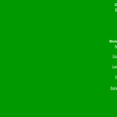
D
B
Weit
N
Gü
_
La
_
P
Beh